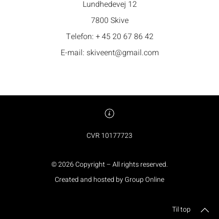
Lundhedevej 12
7800 Skive
Telefon:
+ 45 20 67 86 42
E-mail:
skiveent@gmail.com
CVR 10177723
©
2026
Copyright – All rights reserved
.
Created and hosted by Group Online
Til top